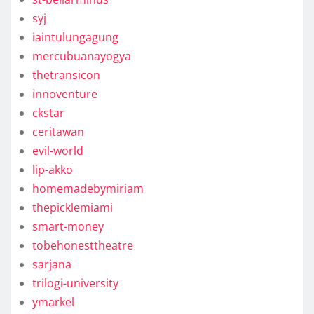
syj
iaintulungagung
mercubuanayogya
thetransicon
innoventure
ckstar
ceritawan
evil-world
lip-akko
homemadebymiriam
thepicklemiami
smart-money
tobehonesttheatre
sarjana
trilogi-university
ymarkel