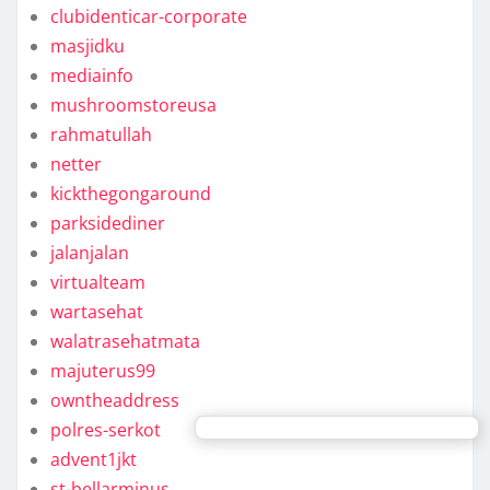
clubidenticar-corporate
masjidku
mediainfo
mushroomstoreusa
rahmatullah
netter
kickthegongaround
parksidediner
jalanjalan
virtualteam
wartasehat
walatrasehatmata
majuterus99
owntheaddress
polres-serkot
advent1jkt
st-bellarminus