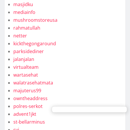
masjidku
mediainfo
mushroomstoreusa
rahmatullah
netter
kickthegongaround
parksidediner
jalanjalan
virtualteam
wartasehat
walatrasehatmata
majuterus99
owntheaddress
polres-serkot
advent1jkt
st-bellarminus
syj