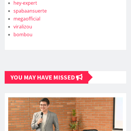
hey-expert
spabaansuerte
megaofficial
viralizou
bombou
YOU MAY HAVE MISSED