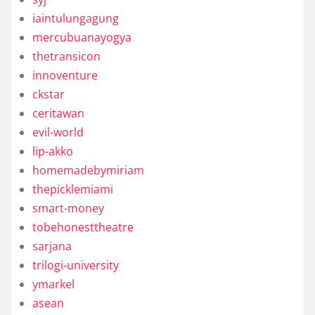
iaintulungagung
mercubuanayogya
thetransicon
innoventure
ckstar
ceritawan
evil-world
lip-akko
homemadebymiriam
thepicklemiami
smart-money
tobehonesttheatre
sarjana
trilogi-university
ymarkel
asean