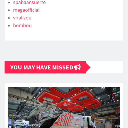
spabaansuerte
megaofficial
viralizou
bombou
YOU MAY HAVE MISSED