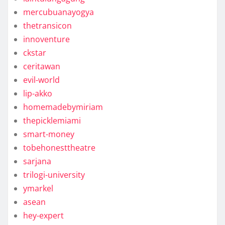
mercubuanayogya
thetransicon
innoventure
ckstar
ceritawan
evil-world
lip-akko
homemadebymiriam
thepicklemiami
smart-money
tobehonesttheatre
sarjana
trilogi-university
ymarkel
asean
hey-expert