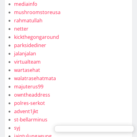
mediainfo
mushroomstoreusa
rahmatullah
netter
kickthegongaround
parksidediner
jalanjalan
virtualteam
wartasehat
walatrasehatmata
majuterus99
owntheaddress
polres-serkot
advent1jkt
st-bellarminus
syj
iaintulungagung