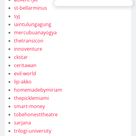
st-bellarminus
syj
iaintulungagung
mercubuanayogya
thetransicon
innoventure
ckstar
ceritawan
evil-world
lip-akko
homemadebymiriam
thepicklemiami
smart-money
tobehonesttheatre
sarjana
trilogi-university