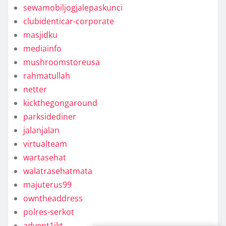
sewamobiljogjalepaskunci
clubidenticar-corporate
masjidku
mediainfo
mushroomstoreusa
rahmatullah
netter
kickthegongaround
parksidediner
jalanjalan
virtualteam
wartasehat
walatrasehatmata
majuterus99
owntheaddress
polres-serkot
advent1jkt