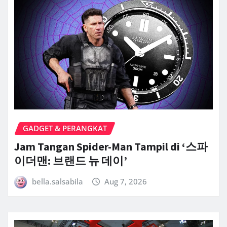
GADGET & PERANGKAT
Jam Tangan Spider-Man Tampil di ‘스파
이더맨: 브랜드 뉴 데이’
bella.salsabila
Aug 7, 2026