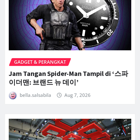
GADGET & PERANGKAT
Jam Tangan Spider-Man Tampil di ‘스파
이더맨: 브랜드 뉴 데이’
bella.salsabila
Aug 7, 2026