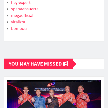
hey-expert
spabaansuerte
megaofficial
viralizou
bombou
YOU MAY HAVE MISSED