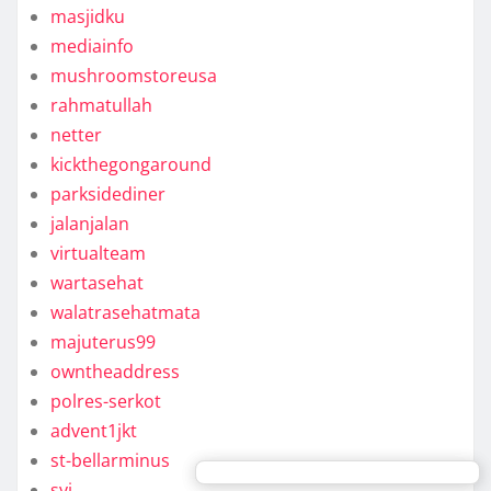
masjidku
mediainfo
mushroomstoreusa
rahmatullah
netter
kickthegongaround
parksidediner
jalanjalan
virtualteam
wartasehat
walatrasehatmata
majuterus99
owntheaddress
polres-serkot
advent1jkt
st-bellarminus
syj