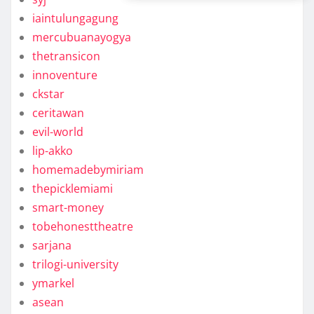
iaintulungagung
mercubuanayogya
thetransicon
innoventure
ckstar
ceritawan
evil-world
lip-akko
homemadebymiriam
thepicklemiami
smart-money
tobehonesttheatre
sarjana
trilogi-university
ymarkel
asean