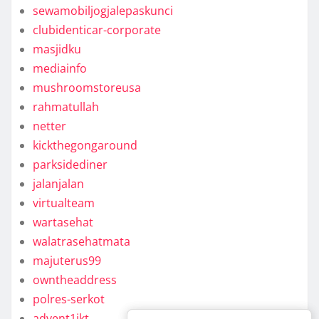
sewamobiljogjalepaskunci
clubidenticar-corporate
masjidku
mediainfo
mushroomstoreusa
rahmatullah
netter
kickthegongaround
parksidediner
jalanjalan
virtualteam
wartasehat
walatrasehatmata
majuterus99
owntheaddress
polres-serkot
advent1jkt