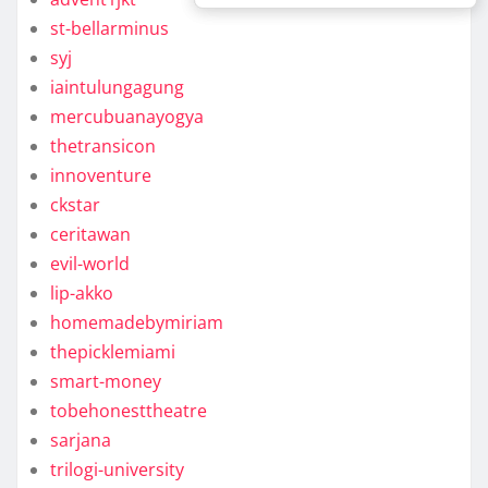
st-bellarminus
syj
iaintulungagung
mercubuanayogya
thetransicon
innoventure
ckstar
ceritawan
evil-world
lip-akko
homemadebymiriam
thepicklemiami
smart-money
tobehonesttheatre
sarjana
trilogi-university