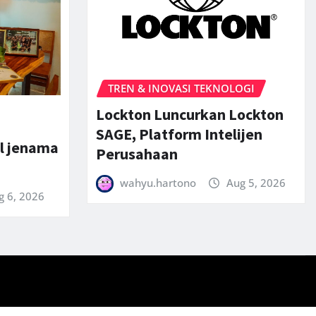
TREN & INOVASI TEKNOLOGI
Lockton Luncurkan Lockton
SAGE, Platform Intelijen
l jenama
Perusahaan
wahyu.hartono
Aug 5, 2026
g 6, 2026