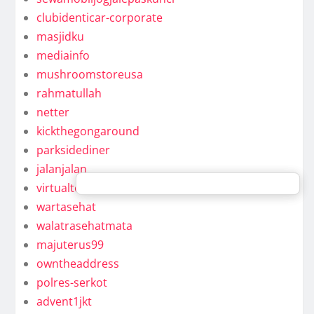
clubidenticar-corporate
masjidku
mediainfo
mushroomstoreusa
rahmatullah
netter
kickthegongaround
parksidediner
jalanjalan
virtualteam
wartasehat
walatrasehatmata
majuterus99
owntheaddress
polres-serkot
advent1jkt