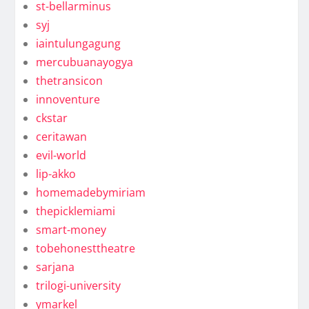
st-bellarminus
syj
iaintulungagung
mercubuanayogya
thetransicon
innoventure
ckstar
ceritawan
evil-world
lip-akko
homemadebymiriam
thepicklemiami
smart-money
tobehonesttheatre
sarjana
trilogi-university
ymarkel