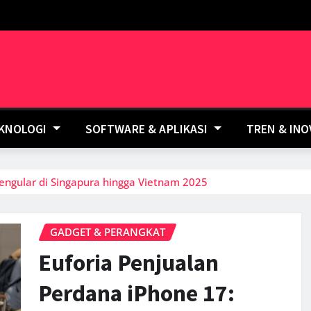
EKNOLOGI
SOFTWARE & APLIKASI
TREN & IN
engular di Singapura hingga Vietnam 2025
GADGET & PERANGKAT
Euforia Penjualan
Perdana iPhone 17: