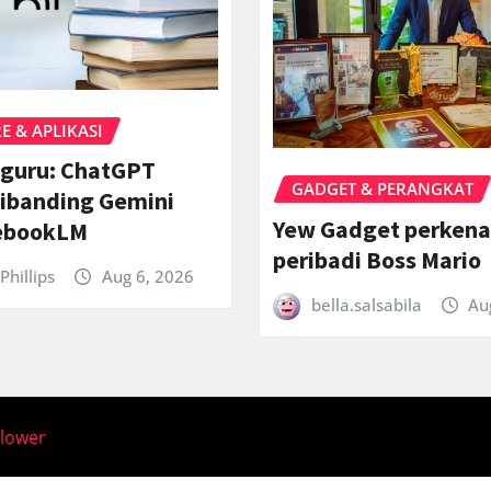
 & APLIKASI
 guru: ChatGPT
GADGET & PERANGKAT
ibanding Gemini
Yew Gadget perkena
ebookLM
peribadi Boss Mario
Phillips
Aug 6, 2026
bella.salsabila
Au
llower