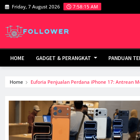
Skip
Friday, 7 August 2026
7:58:15 AM
to
content
HOME
GADGET & PERANGKAT
PANDUAN T
Home
Euforia Penjualan Perdana iPhone 17: Antrean M