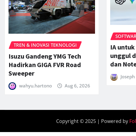
SOFTWARE
TREN & INOVASI TEKNOLOGI
IA untuk
unggul d
Isuzu Gandeng YMG Tech
dan Not
Hadirkan GIGA FVR Road
Sweeper
Joseph 
wahyu.hartono
Aug 6, 2026
Copyright © 2025 | Powered by
Fo