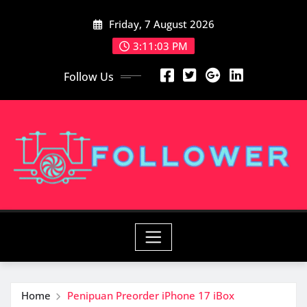
Skip
Friday, 7 August 2026
to
content
3:11:03 PM
Follow Us
Home
Penipuan Preorder iPhone 17 iBox