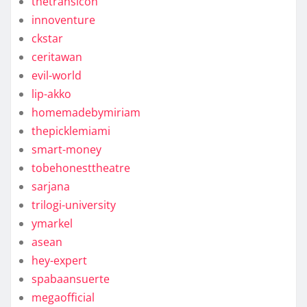
thetransicon
innoventure
ckstar
ceritawan
evil-world
lip-akko
homemadebymiriam
thepicklemiami
smart-money
tobehonesttheatre
sarjana
trilogi-university
ymarkel
asean
hey-expert
spabaansuerte
megaofficial