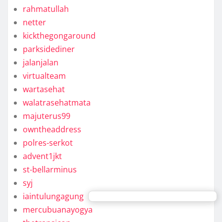
rahmatullah
netter
kickthegongaround
parksidediner
jalanjalan
virtualteam
wartasehat
walatrasehatmata
majuterus99
owntheaddress
polres-serkot
advent1jkt
st-bellarminus
syj
iaintulungagung
mercubuanayogya