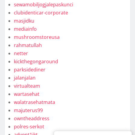
sewamobiljogjalepaskunci
clubidenticar-corporate
masjidku
mediainfo
mushroomstoreusa
rahmatullah
netter
kickthegongaround
parksidediner
jalanjalan
virtualteam
wartasehat
walatrasehatmata
majuterus99
owntheaddress
polres-serkot
advent1jkt