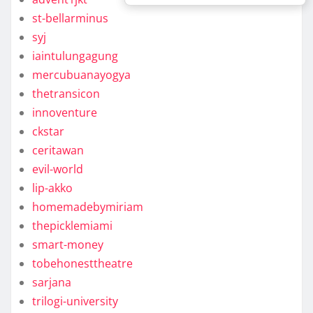
st-bellarminus
syj
iaintulungagung
mercubuanayogya
thetransicon
innoventure
ckstar
ceritawan
evil-world
lip-akko
homemadebymiriam
thepicklemiami
smart-money
tobehonesttheatre
sarjana
trilogi-university