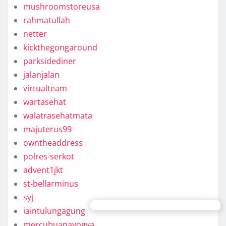
mushroomstoreusa
rahmatullah
netter
kickthegongaround
parksidediner
jalanjalan
virtualteam
wartasehat
walatrasehatmata
majuterus99
owntheaddress
polres-serkot
advent1jkt
st-bellarminus
syj
iaintulungagung
mercubuanayogya