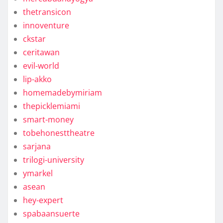
thetransicon
innoventure
ckstar
ceritawan
evil-world
lip-akko
homemadebymiriam
thepicklemiami
smart-money
tobehonesttheatre
sarjana
trilogi-university
ymarkel
asean
hey-expert
spabaansuerte