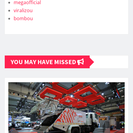
megaofficial
viralizou
bombou
YOU MAY HAVE MISSED