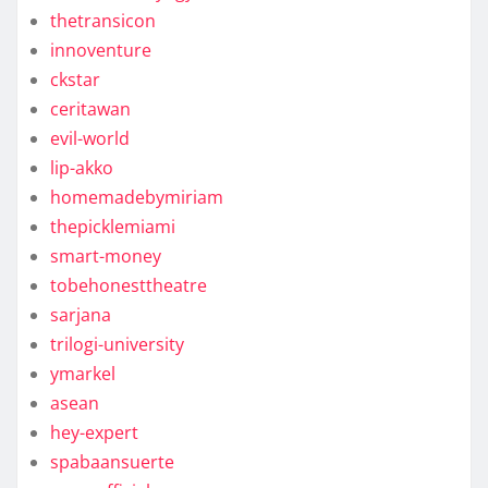
thetransicon
innoventure
ckstar
ceritawan
evil-world
lip-akko
homemadebymiriam
thepicklemiami
smart-money
tobehonesttheatre
sarjana
trilogi-university
ymarkel
asean
hey-expert
spabaansuerte