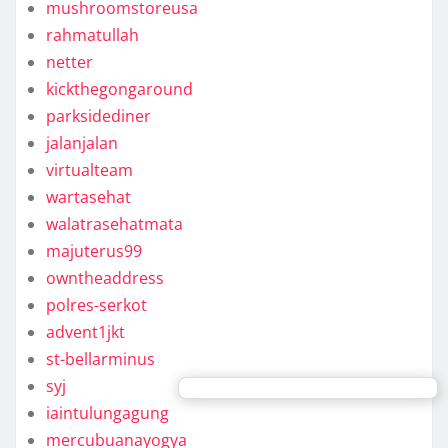
mushroomstoreusa
rahmatullah
netter
kickthegongaround
parksidediner
jalanjalan
virtualteam
wartasehat
walatrasehatmata
majuterus99
owntheaddress
polres-serkot
advent1jkt
st-bellarminus
syj
iaintulungagung
mercubuanayogya