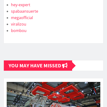
hey-expert
spabaansuerte
megaofficial
viralizou
bombou
YOU MAY HAVE MISSED