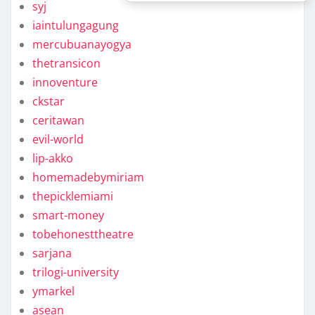
syj
iaintulungagung
mercubuanayogya
thetransicon
innoventure
ckstar
ceritawan
evil-world
lip-akko
homemadebymiriam
thepicklemiami
smart-money
tobehonesttheatre
sarjana
trilogi-university
ymarkel
asean