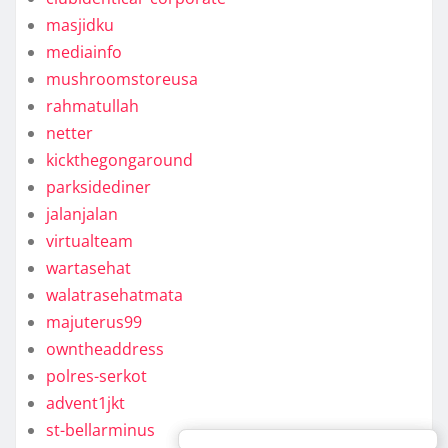
masjidku
mediainfo
mushroomstoreusa
rahmatullah
netter
kickthegongaround
parksidediner
jalanjalan
virtualteam
wartasehat
walatrasehatmata
majuterus99
owntheaddress
polres-serkot
advent1jkt
st-bellarminus