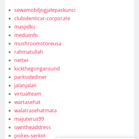
sewamobiljogjalepaskunci
clubidenticar-corporate
masjidku
mediainfo
mushroomstoreusa
rahmatullah
netter
kickthegongaround
parksidediner
jalanjalan
virtualteam
wartasehat
walatrasehatmata
majuterus99
owntheaddress
polres-serkot