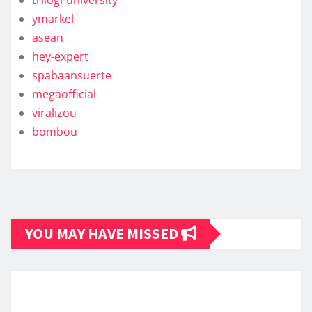
trilogi-university
ymarkel
asean
hey-expert
spabaansuerte
megaofficial
viralizou
bombou
YOU MAY HAVE MISSED