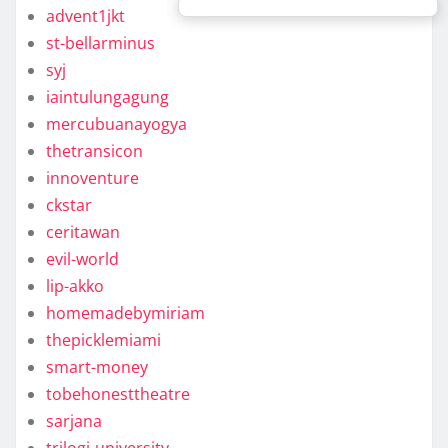
advent1jkt
st-bellarminus
syj
iaintulungagung
mercubuanayogya
thetransicon
innoventure
ckstar
ceritawan
evil-world
lip-akko
homemadebymiriam
thepicklemiami
smart-money
tobehonesttheatre
sarjana