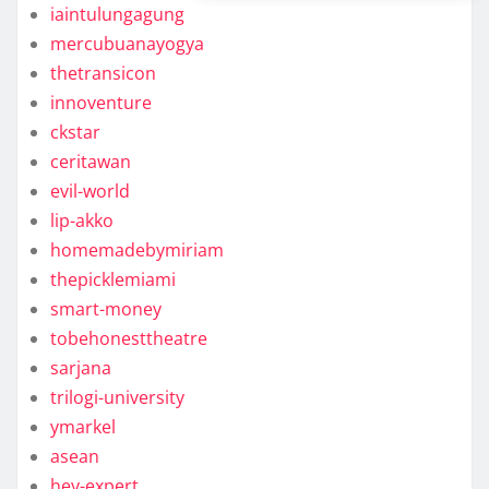
iaintulungagung
mercubuanayogya
thetransicon
innoventure
ckstar
ceritawan
evil-world
lip-akko
homemadebymiriam
thepicklemiami
smart-money
tobehonesttheatre
sarjana
trilogi-university
ymarkel
asean
hey-expert