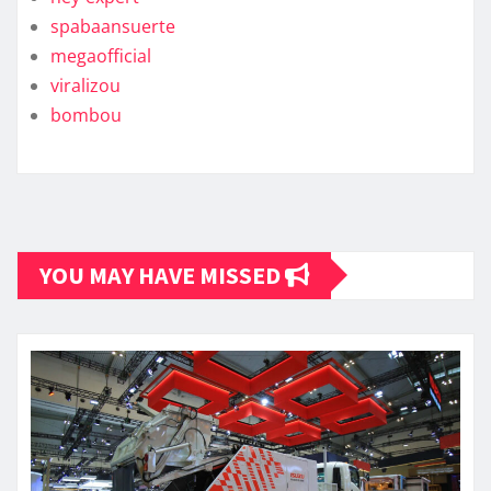
spabaansuerte
megaofficial
viralizou
bombou
YOU MAY HAVE MISSED