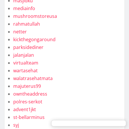
masjidku
mediainfo
mushroomstoreusa
rahmatullah
netter
kickthegongaround
parksidediner
jalanjalan
virtualteam
wartasehat
walatrasehatmata
majuterus99
owntheaddress
polres-serkot
advent1jkt
st-bellarminus
syj