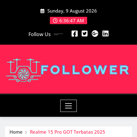
Skip
Sunday, 9 August 2026
to
content
6:36:48 AM
Follow Us
Home
Realme 15 Pro GOT Terbatas 2025