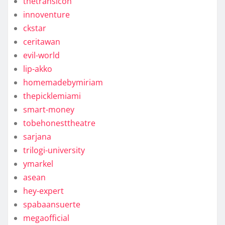
thetransicon
innoventure
ckstar
ceritawan
evil-world
lip-akko
homemadebymiriam
thepicklemiami
smart-money
tobehonesttheatre
sarjana
trilogi-university
ymarkel
asean
hey-expert
spabaansuerte
megaofficial