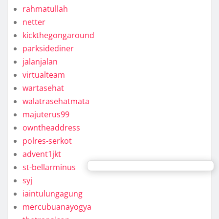
rahmatullah
netter
kickthegongaround
parksidediner
jalanjalan
virtualteam
wartasehat
walatrasehatmata
majuterus99
owntheaddress
polres-serkot
advent1jkt
st-bellarminus
syj
iaintulungagung
mercubuanayogya