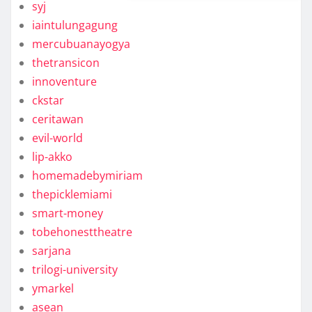
syj
iaintulungagung
mercubuanayogya
thetransicon
innoventure
ckstar
ceritawan
evil-world
lip-akko
homemadebymiriam
thepicklemiami
smart-money
tobehonesttheatre
sarjana
trilogi-university
ymarkel
asean