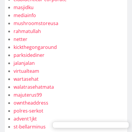
masjidku
mediainfo
mushroomstoreusa
rahmatullah
netter
kickthegongaround
parksidediner
jalanjalan
virtualteam
wartasehat
walatrasehatmata
majuterus99
owntheaddress
polres-serkot
advent1jkt
st-bellarminus