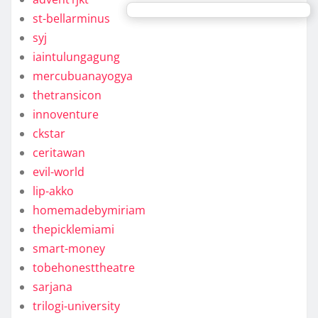
st-bellarminus
syj
iaintulungagung
mercubuanayogya
thetransicon
innoventure
ckstar
ceritawan
evil-world
lip-akko
homemadebymiriam
thepicklemiami
smart-money
tobehonesttheatre
sarjana
trilogi-university