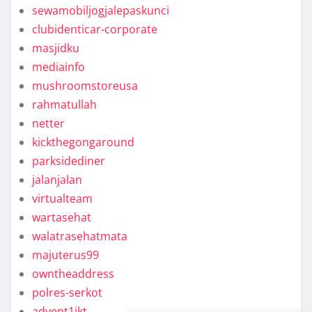
sewamobiljogjalepaskunci
clubidenticar-corporate
masjidku
mediainfo
mushroomstoreusa
rahmatullah
netter
kickthegongaround
parksidediner
jalanjalan
virtualteam
wartasehat
walatrasehatmata
majuterus99
owntheaddress
polres-serkot
advent1jkt