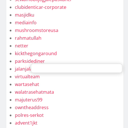
clubidenticar-corporate
masjidku
mediainfo
mushroomstoreusa
rahmatullah
netter
kickthegongaround
parksidediner
jalanjalan
virtualteam
wartasehat
walatrasehatmata
majuterus99
owntheaddress
polres-serkot
advent1jkt