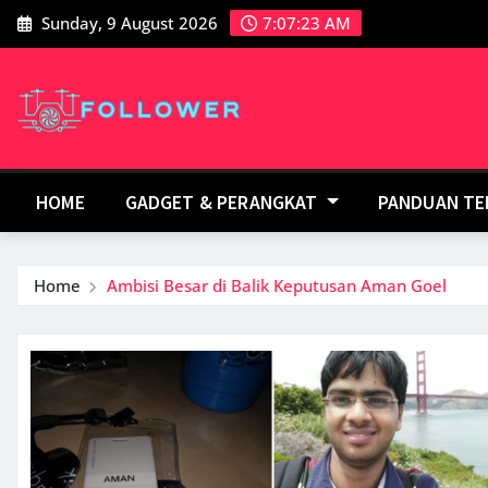
Skip
Sunday, 9 August 2026
7:07:23 AM
to
content
HOME
GADGET & PERANGKAT
PANDUAN T
Home
Ambisi Besar di Balik Keputusan Aman Goel