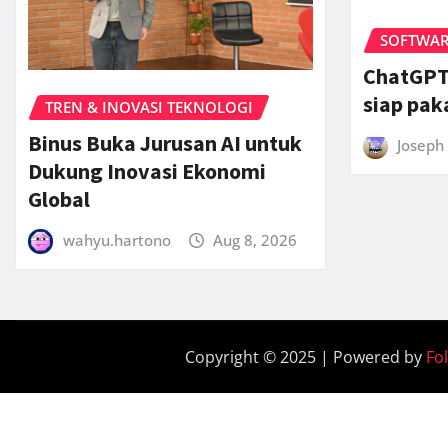
SOFTWARE
ChatGPT 
siap pak
TREN & INOVASI TEKNOLOGI
Binus Buka Jurusan AI untuk
Joseph 
Dukung Inovasi Ekonomi
Global
wahyu.hartono
Aug 8, 2026
Copyright © 2025 | Powered by
Fo