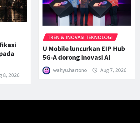
TREN & INOVASI TEKNOLOGI
fikasi
U Mobile luncurkan EIP Hub
 pada
5G-A dorong inovasi AI
wahyu.hartono
Aug 7, 2026
g 8, 2026