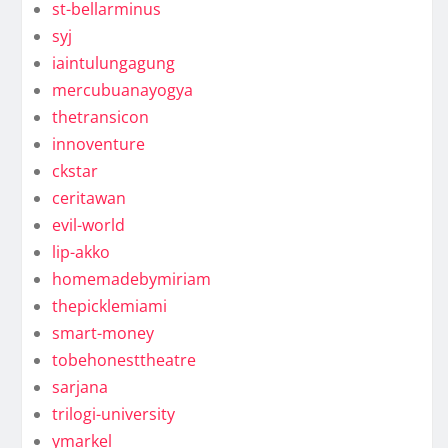
st-bellarminus
syj
iaintulungagung
mercubuanayogya
thetransicon
innoventure
ckstar
ceritawan
evil-world
lip-akko
homemadebymiriam
thepicklemiami
smart-money
tobehonesttheatre
sarjana
trilogi-university
ymarkel