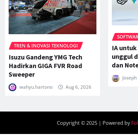
SOFTWARE
TREN & INOVASI TEKNOLOGI
IA untuk
unggul d
Isuzu Gandeng YMG Tech
dan Not
Hadirkan GIGA FVR Road
Sweeper
Joseph 
wahyu.hartono
Aug 6, 2026
Copyright © 2025 | Powered by
Fo