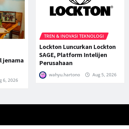
TREN & INOVASI TEKNOLOGI
Lockton Luncurkan Lockton
SAGE, Platform Intelijen
l jenama
Perusahaan
wahyu.hartono
Aug 5, 2026
g 6, 2026