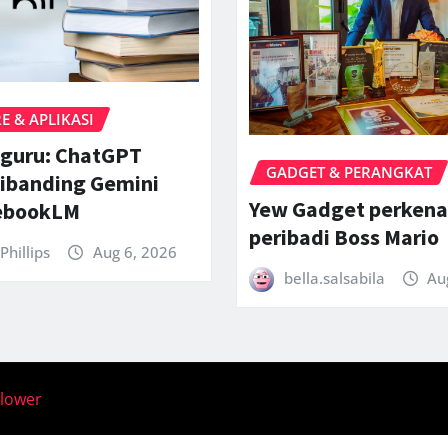
 & APLIKASI
 guru: ChatGPT
GADGET & PERANGKAT
ibanding Gemini
Yew Gadget perkena
ebookLM
peribadi Boss Mario
Phillips
Aug 6, 2026
bella.salsabila
Au
llower