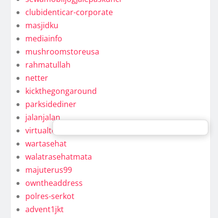
clubidenticar-corporate
masjidku
mediainfo
mushroomstoreusa
rahmatullah
netter
kickthegongaround
parksidediner
jalanjalan
virtualteam
wartasehat
walatrasehatmata
majuterus99
owntheaddress
polres-serkot
advent1jkt