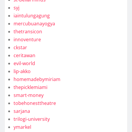
syj
iaintulungagung
mercubuanayogya
thetransicon
innoventure
ckstar
ceritawan
evil-world
lip-akko
homemadebymiriam
thepicklemiami
smart-money
tobehonesttheatre
sarjana
trilogi-university
ymarkel