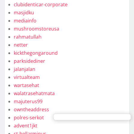
clubidenticar-corporate
masjidku
mediainfo
mushroomstoreusa
rahmatullah
netter
kickthegongaround
parksidediner
jalanjalan
virtualteam
wartasehat
walatrasehatmata
majuterus99
owntheaddress
polres-serkot
advent1jkt
st-bellarminus