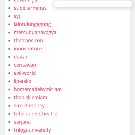
st-bellarminus
syj
iaintulungagung
mercubuanayogya
thetransicon
innoventure
ckstar
ceritawan
evil-world
lip-akko
homemadebymiriam
thepicklemiami
smart-money
tobehonesttheatre
sarjana
trilogi-university