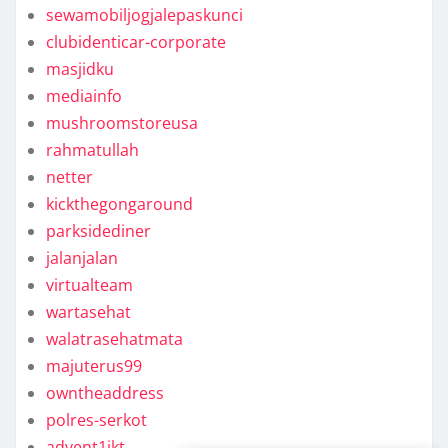
sewamobiljogjalepaskunci
clubidenticar-corporate
masjidku
mediainfo
mushroomstoreusa
rahmatullah
netter
kickthegongaround
parksidediner
jalanjalan
virtualteam
wartasehat
walatrasehatmata
majuterus99
owntheaddress
polres-serkot
advent1jkt