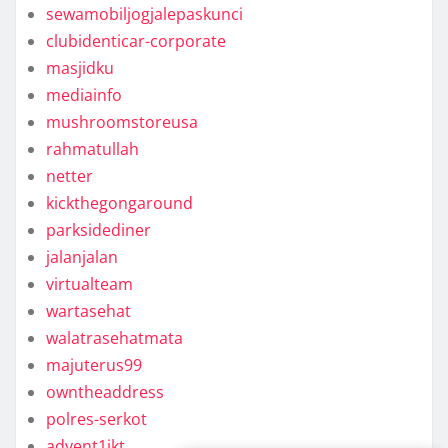
sewamobiljogjalepaskunci
clubidenticar-corporate
masjidku
mediainfo
mushroomstoreusa
rahmatullah
netter
kickthegongaround
parksidediner
jalanjalan
virtualteam
wartasehat
walatrasehatmata
majuterus99
owntheaddress
polres-serkot
advent1jkt