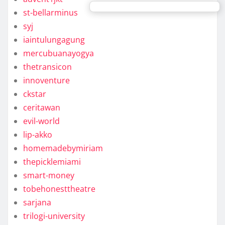
st-bellarminus
syj
iaintulungagung
mercubuanayogya
thetransicon
innoventure
ckstar
ceritawan
evil-world
lip-akko
homemadebymiriam
thepicklemiami
smart-money
tobehonesttheatre
sarjana
trilogi-university