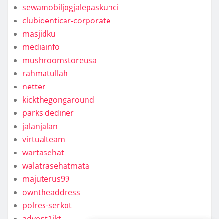
sewamobiljogjalepaskunci
clubidenticar-corporate
masjidku
mediainfo
mushroomstoreusa
rahmatullah
netter
kickthegongaround
parksidediner
jalanjalan
virtualteam
wartasehat
walatrasehatmata
majuterus99
owntheaddress
polres-serkot
advent1jkt