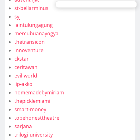
st-bellarminus
syj
iaintulungagung
mercubuanayogya
thetransicon
innoventure
ckstar
ceritawan
evil-world
lip-akko
homemadebymiriam
thepicklemiami
smart-money
tobehonesttheatre
sarjana
trilogi-university