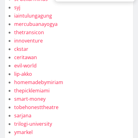
syj
iaintulungagung
mercubuanayogya
thetransicon
innoventure
ckstar
ceritawan
evil-world
lip-akko
homemadebymiriam
thepicklemiami
smart-money
tobehonesttheatre
sarjana
trilogi-university
ymarkel