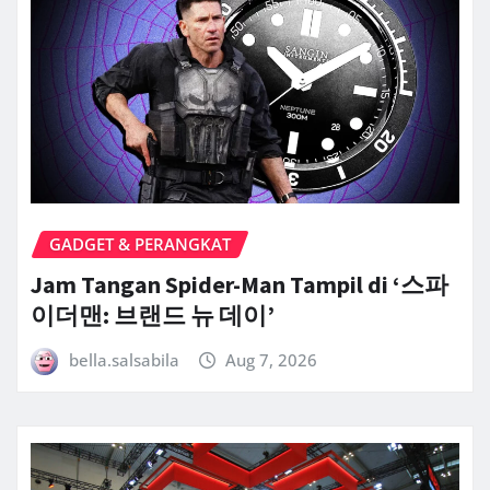
GADGET & PERANGKAT
Jam Tangan Spider-Man Tampil di ‘스파
이더맨: 브랜드 뉴 데이’
bella.salsabila
Aug 7, 2026