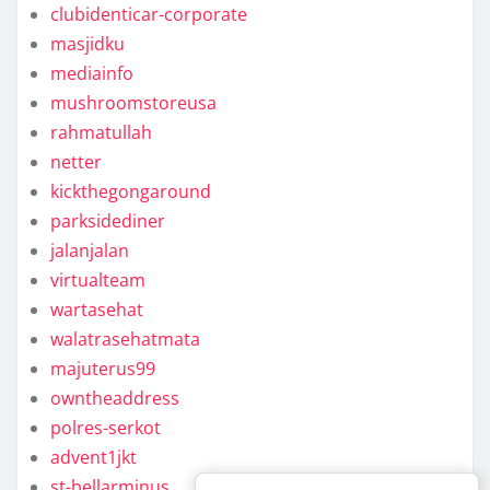
clubidenticar-corporate
masjidku
mediainfo
mushroomstoreusa
rahmatullah
netter
kickthegongaround
parksidediner
jalanjalan
virtualteam
wartasehat
walatrasehatmata
majuterus99
owntheaddress
polres-serkot
advent1jkt
st-bellarminus