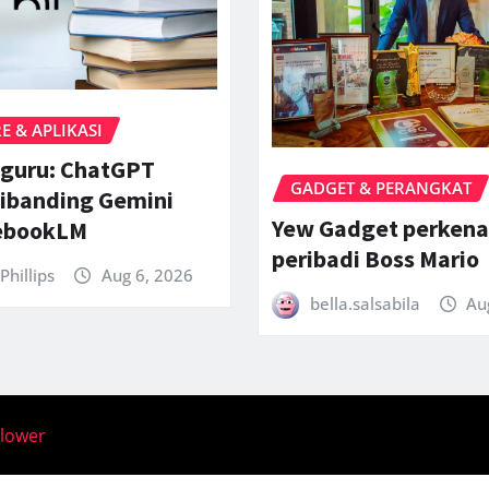
 & APLIKASI
 guru: ChatGPT
GADGET & PERANGKAT
ibanding Gemini
Yew Gadget perkena
ebookLM
peribadi Boss Mario
Phillips
Aug 6, 2026
bella.salsabila
Au
llower