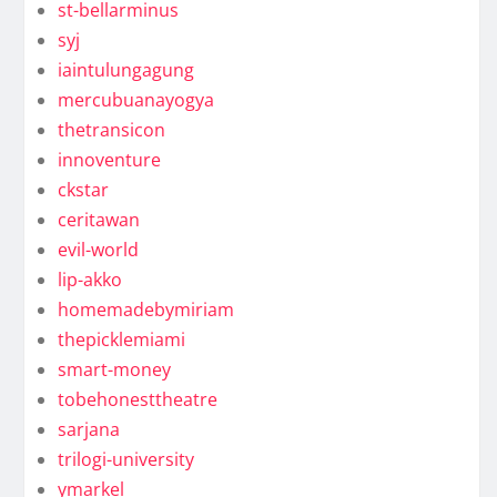
st-bellarminus
syj
iaintulungagung
mercubuanayogya
thetransicon
innoventure
ckstar
ceritawan
evil-world
lip-akko
homemadebymiriam
thepicklemiami
smart-money
tobehonesttheatre
sarjana
trilogi-university
ymarkel