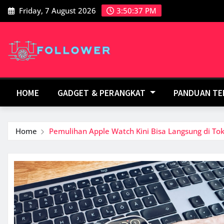
Skip
Friday, 7 August 2026
3:50:38 PM
to
content
HOME
GADGET & PERANGKAT
PANDUAN T
Home
Pemulihan Apple Watch Kini Bisa Langsung di To