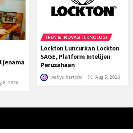
TREN & INOVASI TEKNOLOGI
Lockton Luncurkan Lockton
SAGE, Platform Intelijen
l jenama
Perusahaan
wahyu.hartono
Aug 5, 2026
g 6, 2026