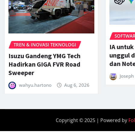
SOFTWARE
TREN & INOVASI TEKNOLOGI
IA untuk
unggul d
Isuzu Gandeng YMG Tech
dan Not
Hadirkan GIGA FVR Road
Sweeper
Joseph 
wahyu.hartono
Aug 6, 2026
Copyright © 2025 | Powered by
Fo