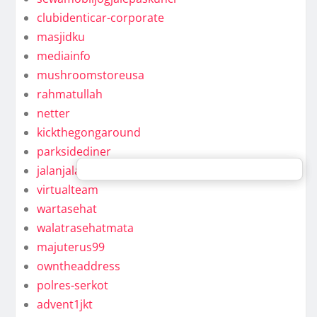
clubidenticar-corporate
masjidku
mediainfo
mushroomstoreusa
rahmatullah
netter
kickthegongaround
parksidediner
jalanjalan
virtualteam
wartasehat
walatrasehatmata
majuterus99
owntheaddress
polres-serkot
advent1jkt